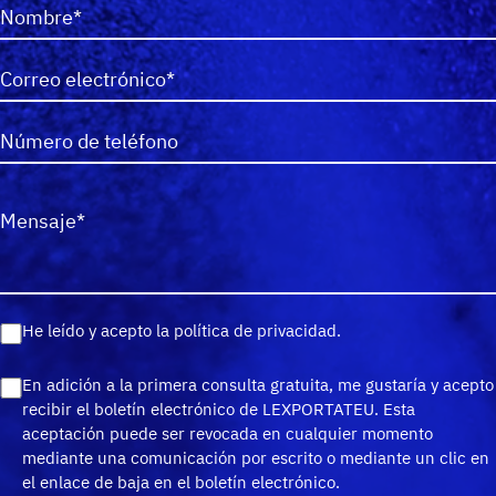
N
o
m
C
b
o
r
r
e
T
r
*
e
e
(
l
o
O
é
S
e
b
f
i
l
l
o
n
e
i
n
t
c
g
o
í
t
a
C
He leído y acepto la política de privacidad.
(
t
r
t
h
O
u
ó
o
e
b
C
En adición a la primera consulta gratuita, me gustaría y acepto
l
n
r
c
l
h
recibir el boletín electrónico de LEXPORTATEU. Esta
o
i
i
k
i
e
aceptación puede ser revocada en cualquier momento
(
c
o
b
g
c
mediante una comunicación por escrito o mediante un clic en
O
o
)
o
a
k
el enlace de baja en el boletín electrónico.
b
(