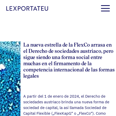
S
k
i
p
t
o
c
o
La nueva estrella de la FlexCo arrasa en
n
el Derecho de sociedades austriaco, pero
t
sigue siendo una forma social entre
e
muchas en el firmamento de la
n
competencia internacional de las formas
t
legales
A partir del 1 de enero de 2024, el Derecho de
sociedades austriaco brinda una nueva forma de
sociedad de capital, la así llamada Sociedad de
Capital Flexible („FlexKapG“ o „FlexCo“). Como