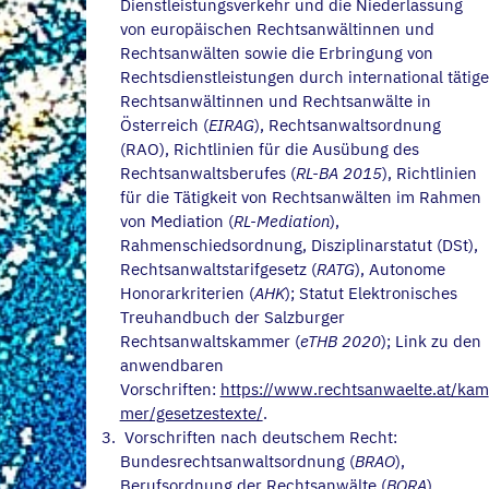
Dienstleistungsverkehr und die Niederlassung
von europäischen Rechtsanwältinnen und
Rechtsanwälten sowie die Erbringung von
Rechtsdienstleistungen durch international tätige
Rechtsanwältinnen und Rechtsanwälte in
Österreich (
EIRAG
), Rechtsanwaltsordnung
(RAO), Richtlinien für die Ausübung des
Rechtsanwaltsberufes (
RL-BA 2015
), Richtlinien
für die Tätigkeit von Rechtsanwälten im Rahmen
von Mediation (
RL-Mediation
),
Rahmenschiedsordnung, Disziplinarstatut (DSt),
Rechtsanwaltstarifgesetz (
RATG
), Autonome
Honorarkriterien (
AHK
); Statut Elektronisches
Treuhandbuch der Salzburger
Rechtsanwaltskammer (
eTHB 2020
); Link zu den
anwendbaren
Vorschriften:
https://www.rechtsanwaelte.at/kam
mer/gesetzestexte/
.
Vorschriften nach deutschem Recht:
Bundesrechtsanwaltsordnung (
BRAO
),
Berufsordnung der Rechtsanwälte (
BORA
),