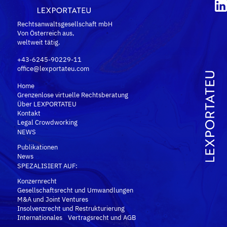
u
o
n
r
g
Rechtsanwaltsgesellschaft mbH
d
Von Österreich aus,
(
e
weltweit tätig.
e
r
r
+43-6245-90229-11
li
f
office@lexportateu.com
c
o
h
Home
r
)
Grenzenlose virtuelle Rechtsberatung
d
Über LEXPORTATEU
e
Kontakt
Legal Crowdworking
r
NEWS
li
c
Publikationen
News
h
SPEZALISIERT AUF:
)
Konzernrecht
Gesellschaftsrecht und Umwandlungen
M&A und Joint Ventures
Insolvenzrecht und Restrukturierung
Internationales Vertragsrecht und AGB