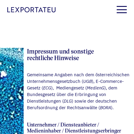
S
k
i
p
t
o
c
o
Impressum und sonstige
n
rechtliche Hinweise
t
e
Gemeinsame Angaben nach dem österreichischen
n
Unternehmensgesetzbuch (
UGB
), E-Commerce-
t
Gesetz (
ECG
), Mediengesetz (
MedienG
), dem
Bundesgesetz über die Erbringung von
Dienstleistungen (
DLG
) sowie der deutschen
Berufsordnung der Rechtsanwälte (
BORA
).
Unternehmer / Diensteanbieter /
Medieninhaber / Dienstleistungserbringer