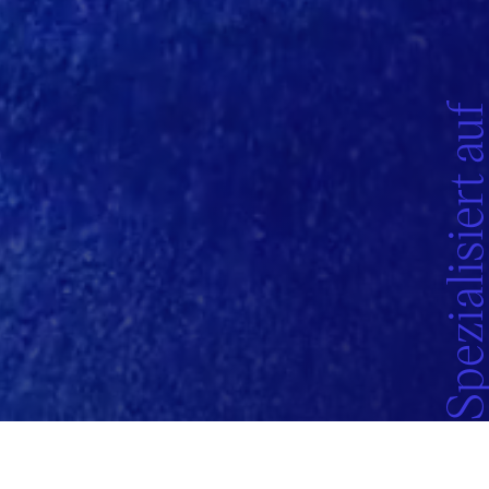
Spezialisiert a
*
Entsprechend dem von LEXPORTATEU verfolgten
Legal-Crowdworking-Konzept
erbringt LEXPORTATEU seine Leistungen, soweit sie nicht selbst erbracht
werden, mit aus externen Rechtsanwälten oder sonstigen Mitarbeitern
gebildeten projektbezogenen Teams. Die auf dieser Website verwendeten