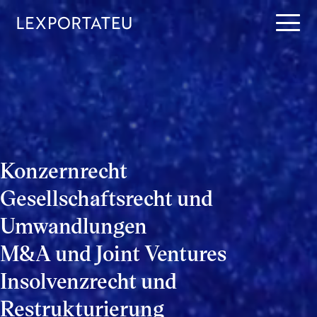
S
k
i
p
t
o
c
o
n
t
e
Konzernrecht
n
Gesellschaftsrecht und
t
Umwandlungen
M&A und Joint Ventures
Insolvenzrecht und
Restrukturierung